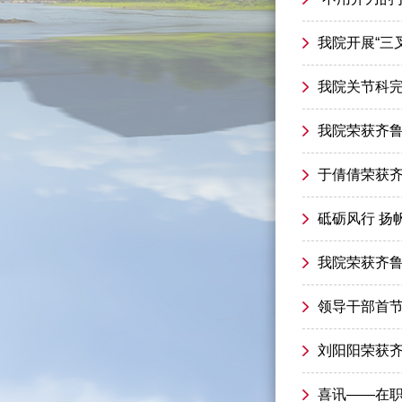
我院开展“三
我院关节科
我院荣获齐鲁
于倩倩荣获
砥砺风行 扬
我院荣获齐鲁
领导干部首
刘阳阳荣获
喜讯——在