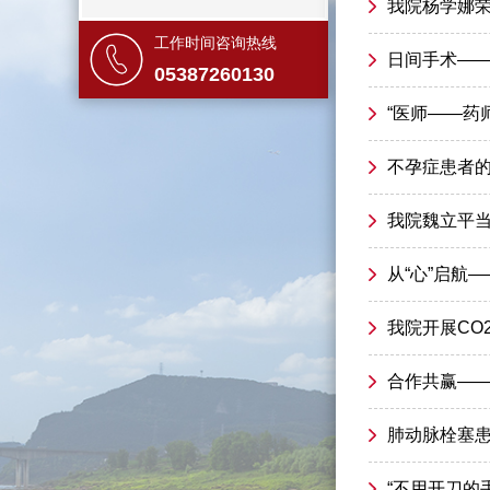
我院杨学娜
工作时间咨询热线
日间手术—
05387260130
“医师——药
不孕症患者
我院魏立平
从“心”启航
我院开展CO
合作共赢—
肺动脉栓塞
“不用开刀的