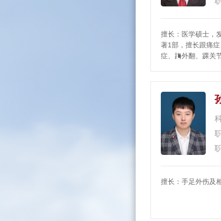
擅长：医学硕士，
著1部，擅长跟痛
症、踇外翻、踝关
节骨折、嵌甲及甲
伤及狭窄性腱鞘炎
疗
擅长：手足外伤及