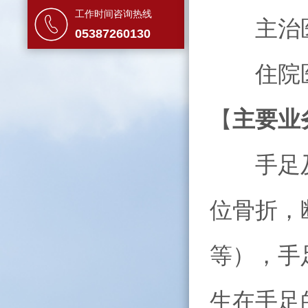
工作时间咨询热线
主治医
05387260130
住院医
【
主要业
手足及腕
位骨折，
等），手
生在手足