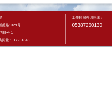
院
工作时间咨询热线：
05387260130
甫路1329号
788号-1
量： 17251848