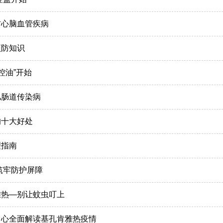
防心脑血管疾病
预防知识
控油”开始
儿肠道传染病
的十大好处
理指南
筑牢防护屏障
雅热—别让蚊虫叮上
中心全面解读基孔肯雅热疫情