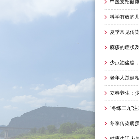
中医支招健康
科学有效的
夏季常见传
麻疹的症状
少点油盐糖
老年人跌倒
立春养生：
“冬练三九”
冬季传染病
健康生活 从