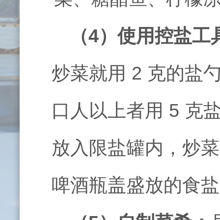
（
4
）使用控盐工
炒菜就用
2
克的盐
口人以上者用
5
克
放入限盐罐内，炒菜
啤酒瓶盖盛放的食盐