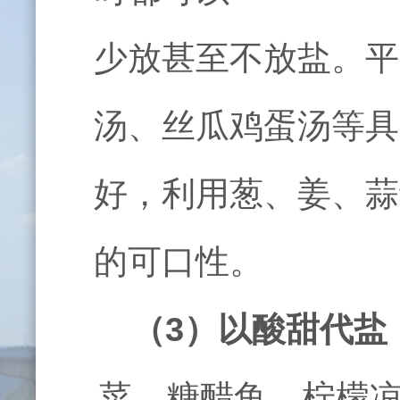
少放甚至不放盐。平
汤、丝瓜鸡蛋汤等具
好，利用葱、姜、蒜
的可口性。
（3）
以酸甜代盐
菜、糖醋鱼、柠檬