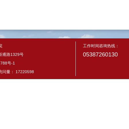
院
工作时间咨询热线：
05387260130
甫路1329号
788号-1
量： 17220598