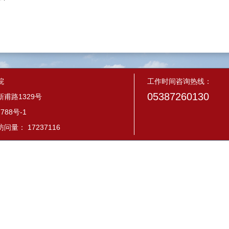
院
工作时间咨询热线：
05387260130
甫路1329号
788号-1
量： 17237116